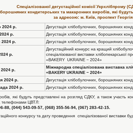
Спеціалізованої дегустаційної комісії Укрхлібпрому (С
борошняних кондитерських та макаронних виробів, які будуть
за адресою: м. Київ, проспект Георгія 
 2024 р.
Дегустація хлібобулочних, борошняних конд
2024 р.
Дегустація хлібобулочних, борошняних конд
 2024 р.
Дегустація хлібобулочних, борошняних конд
Дегустаційний конкурс на кращий хлібобуло
024 р.
спеціалізованої виставки хлібопекарської п
«BAKERY UKRAINE − 2024»
Міжнародна спеціалізована виставка хл
2024 р.
«BAKERY UKRAINE − 2024»
я 2024 р.
Дегустація хлібобулочних, борошняних конд
ада 2024 р.
Дегустація хлібобулочних, борошняних конд
робів, які будуть представлені на розгляд СДКУ, а також участь к
за телефонами ЦВТЛ:
6-88, (044) 543-09-57, (068) 355-56-94, (067) 283-42-15.
таційного конкурсу та дату проведення спеціалізованої виставки б