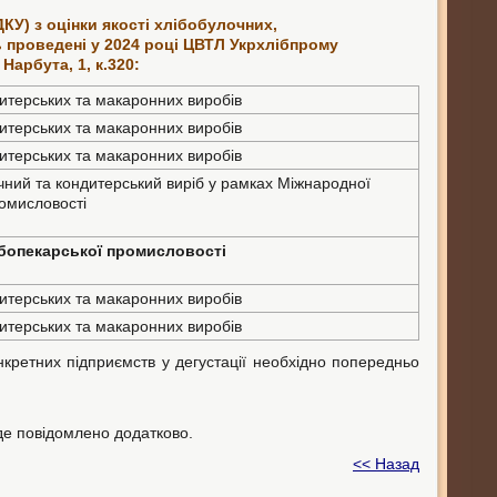
ДКУ) з оцінки якості хлібобулочних,
 проведені у 2024 році ЦВТЛ Укрхлібпрому
Нарбута, 1, к.320:
итерських та макаронних виробів
итерських та макаронних виробів
итерських та макаронних виробів
чний та кондитерський виріб у рамках Міжнародної
ромисловості
ібопекарської промисловості
итерських та макаронних виробів
итерських та макаронних виробів
онкретних підприємств у дегустації необхідно попередньо
уде повідомлено додатково.
<< Назад